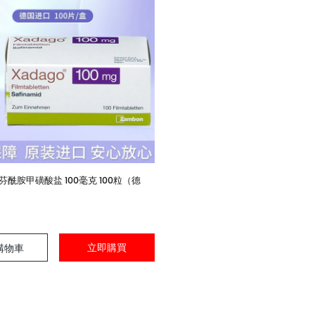
沙芬酰胺甲磺酸盐 100毫克 100粒（德
立即購買
購物車