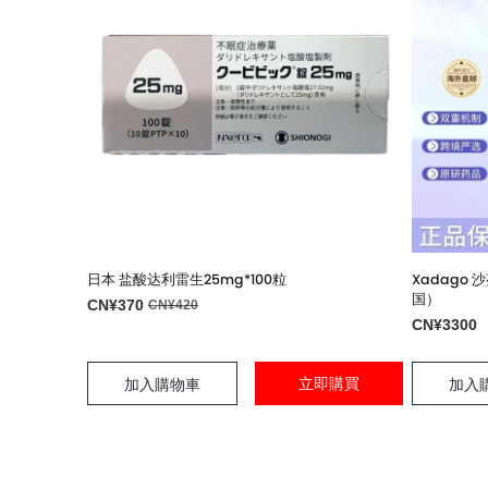
日本 盐酸达利雷生25mg*100粒
Xadago 
国）
CN¥370
CN¥420
CN¥3300
立即購買
加入購物車
加入