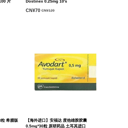
00 片
Dostinex 0.25mg 10's
CN¥70
CN¥120
*8粒 希腊版
【海外进口】安福达 度他雄胺胶囊
0.5mg*30粒 原研药品 土耳其进口