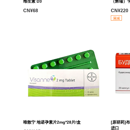
维生素 D3
（辉瑞）卡麦
CN¥68
CN¥220
滿減
唯散宁 地诺孕素片2mg*28片/盒
[原研药]
进口