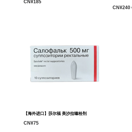
CN¥185
CN¥240
【海外进口】莎尔福 美沙拉嗪栓剂
CN¥75