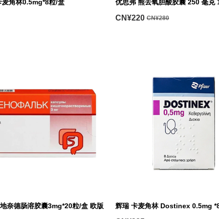
角林0.5mg*8粒/盒
优思弗 熊去氧胆酸胶囊 250 毫克 1
CN¥220
CN¥280
布地奈德肠溶胶囊3mg*20粒/盒 欧版
辉瑞 卡麦角林 Dostinex 0.5mg 